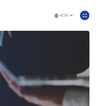
KOR
전
체
메
뉴
열
기