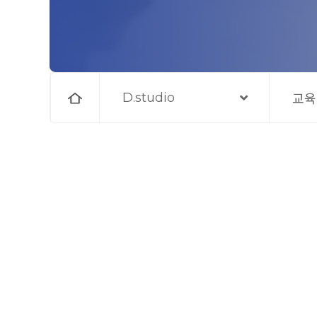
홈
D.studio
교육
으
로