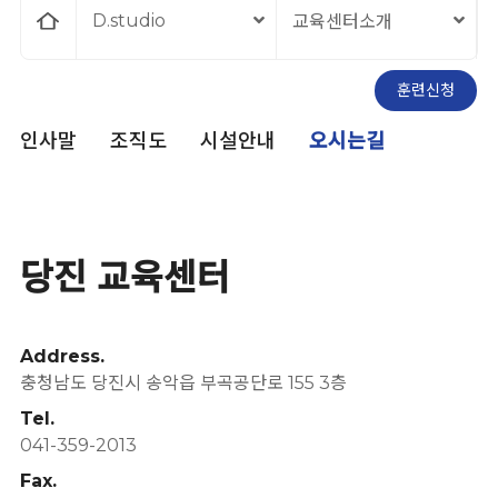
홈
D.studio
교육센터소개
훈련신청
으
인사말
조직도
시설안내
오시는길
로
당진 교육센터
Address.
충청남도 당진시 송악읍 부곡공단로 155 3층
Tel.
041-359-2013
Fax.