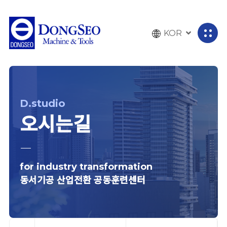
KOR
전
체
메
뉴
열
D.studio
기
오시는길
for industry transformation
동서기공 산업전환 공동훈련센터