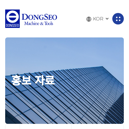
KOR
전
체
메
뉴
열
기
홍보 자료