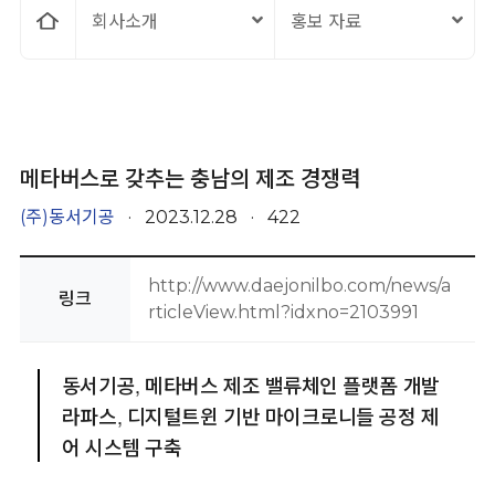
홈
회사소개
홍보 자료
으
로
메타버스로 갖추는 충남의 제조 경쟁력
(주)동서기공
·
2023.12.28
·
422
http://www.daejonilbo.com/news/a
링크
rticleView.html?idxno=2103991
동서기공, 메타버스 제조 밸류체인 플랫폼 개발
라파스, 디지털트윈 기반 마이크로니들 공정 제
어 시스템 구축