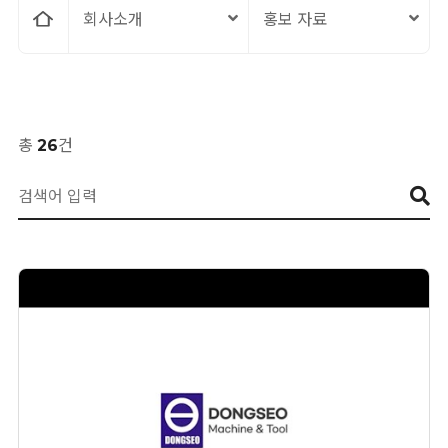
홈
회사소개
홍보 자료
으
총
26
건
로
게시판검색