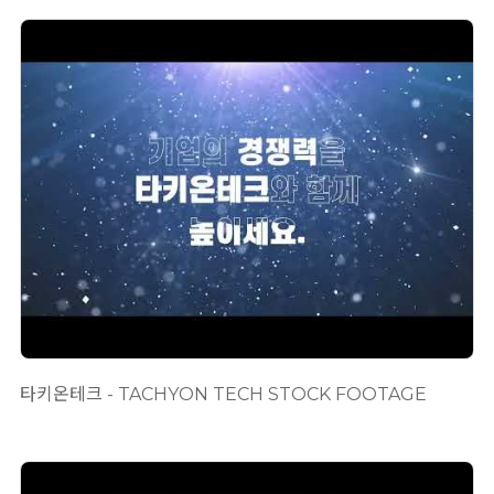
타키온테크 - TACHYON TECH STOCK FOOTAGE