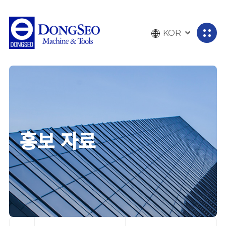
KOR
전
체
메
뉴
열
기
홍보 자료